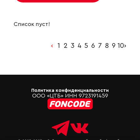
Список пуст!
‹
1
2
3
4
5
6
7
8
9
10
›
Политика конфиденциальности
ООО «ЦТБ» ИНН 9723191459