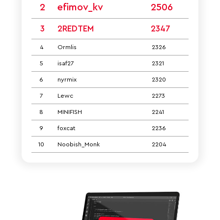
2
efimov_kv
2506
3
2REDTEM
2347
4
Ormlis
2326
5
isaf27
2321
6
nyrmix
2320
7
Lewc
2273
8
MINIFISH
2241
9
foxcat
2236
10
Noobish_Monk
2204