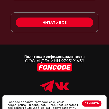
ЧИТАТЬ ВСЕ
Политика конфиденциальности
ООО «ЦТБ» ИНН 9723191459
© 2023-2025 г. Сайт не является публичной офертой и
носит информационный характер. Все материалы
Foncode обрабатывает cookies с целью
ПРИНЯТЬ
данного сайта являются объектами авторского права
персонализации сервисов и чтобы пользоваться
(в том числе дизайн). Запрещается копирование,
веб-сайтом было удобнее. Вы можете запретить