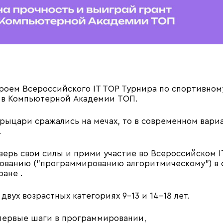
героем Всероссийского IT TOP Турнира по спортивн
е в Компьютерной Академии ТОП.
 рыцари сражались на мечах, то в современном вари
.
верь свои силы и прими участие во Всероссийском I
ованию ("программированию алгоритмическому") в
ане .
в двух возрастных категориях 9-13 и 14-18 лет.
л первые шаги в программировании,