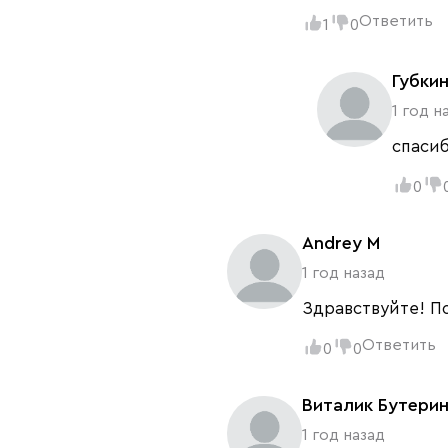
Ответить
1
0
Губки
1 год н
спаси
0
Andrey M
1 год назад
Здравствуйте! По
Ответить
0
0
Виталик Бутери
1 год назад