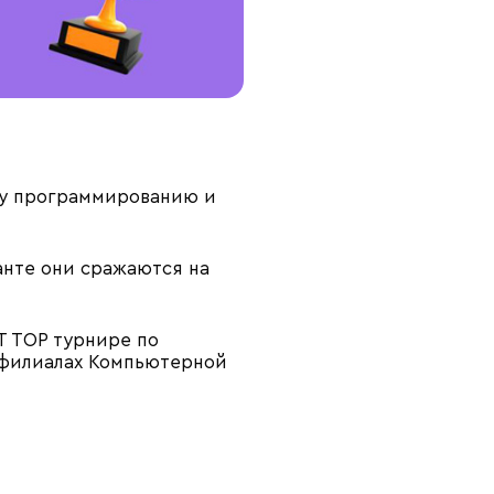
ому программированию и
анте они сражаются на
T TOP турнире по
 филиалах Компьютерной