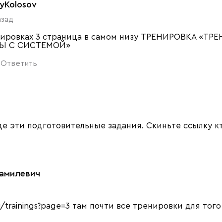
yKolosov
азад
нировках 3 страница в самом низу ТРЕНИРОВКА «Т
Ы С СИСТЕМОЙ»
Ответить
1
де эти подготовительные задания. Скиньте ссылку к
Рамилевич
ru/trainings?page=3 там почти все тренировки для тог