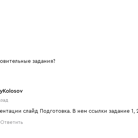
товительные задания?
yKolosov
азад
ентации слайд Подготовка. В нем ссылки задание 1, 2 
Ответить
1