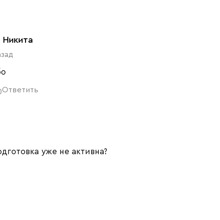
н Никита
азад
бо
Ответить
0
дготовка уже не активна?
н