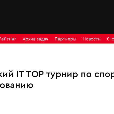
Рейтинг
Архив задач
Партнеры
Новости
О 
ий IT TOP турнир по спо
ованию