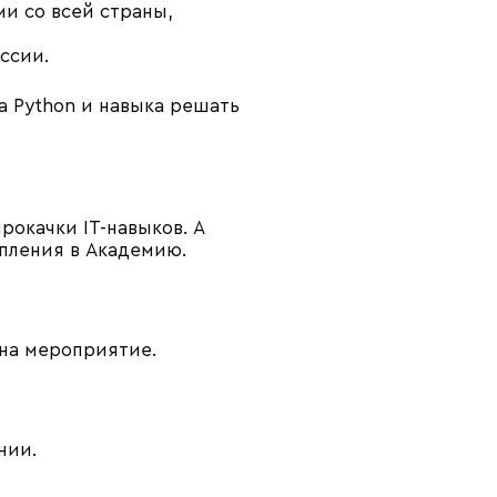
ми со всей страны,
ссии.
а Python и навыка решать
окачки IT-навыков. А
пления в Академию.
на мероприятие.
нии.