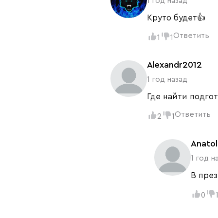
1 год назад
Круто будет👍
Ответить
1
1
Alexandr2012
1 год назад
Где найти подго
Ответить
2
1
Anatol
1 год н
В през
0