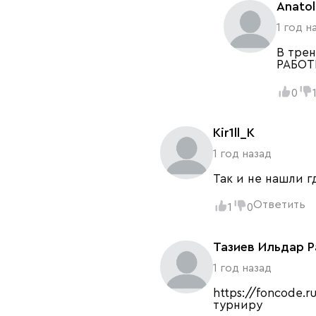
Anatol
1 год н
В тре
РАБОТ
0
Kir1ll_K
1 год назад
Так и не нашли г
Ответить
1
0
Тазиев Ильдар 
1 год назад
https://foncode.
турниру