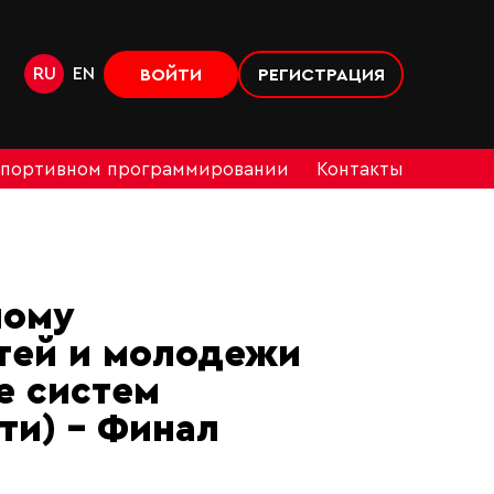
RU
EN
ВОЙТИ
РЕГИСТРАЦИЯ
спортивном программировании
Контакты
ному
тей и молодежи
е систем
ти) - Финал