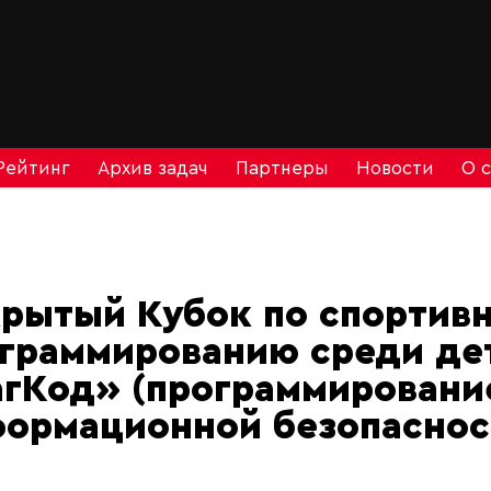
Рейтинг
Архив задач
Партнеры
Новости
О 
рытый Кубок по спортив
граммированию среди де
гКод» (программировани
ормационной безопаснос