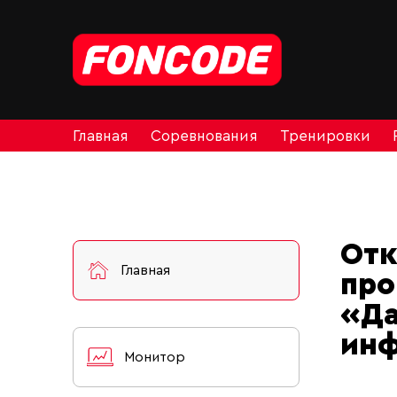
Главная
Соревнования
Тренировки
Отк
Главная
про
«Да
инф
Монитор